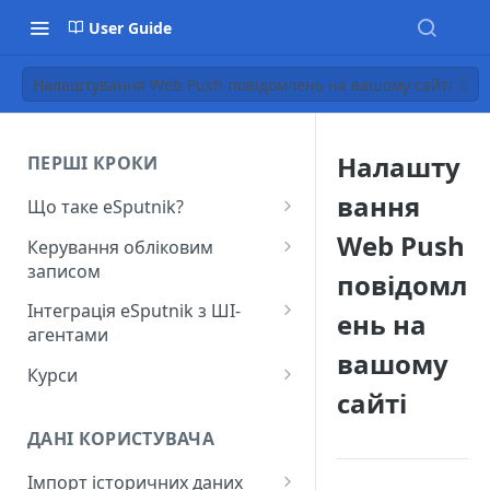
User Guide
Налаштування Web Push повідомлень на вашому сайті
Налашту
ПЕРШІ КРОКИ
вання
Що таке eSputnik?
Початок роботи з eSputnik
Web Push
Керування обліковим
записом
Огляд основних розділів
повідомл
eSputnik
Створення акаунту
Інтеграція eSputnik з ШІ-
ень на
агентами
Розумні кампанії з eSputnik:
Підключення МФА
вашому
практичний гід по ШІ
Налаштування плагіна Yespo
Курси
Керування користувачами
для Claude Code та Claude
сайті
Поширені питання: Швидкий
Лекція "Маркетинг без хаосу"
Cowork
Додавання міток
старт
ДАНІ КОРИСТУВАЧА
Налаштування плагіна Yespo
Налаштування рівня
Поширені питання:
для OpenAI Codex
Імпорт історичних даних
занепокоєння