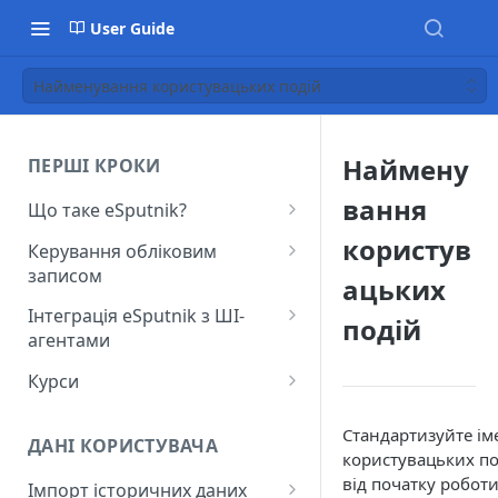
User Guide
Найменування користувацьких подій
Наймену
ПЕРШІ КРОКИ
вання
Що таке eSputnik?
Початок роботи з eSputnik
користув
Керування обліковим
записом
Огляд основних розділів
ацьких
eSputnik
Створення акаунту
Інтеграція eSputnik з ШІ-
подій
агентами
Розумні кампанії з eSputnik:
Підключення МФА
практичний гід по ШІ
Налаштування плагіна Yespo
Курси
Керування користувачами
для Claude Code та Claude
Поширені питання: Швидкий
Лекція "Маркетинг без хаосу"
Cowork
Додавання міток
Стандартизуйте і
старт
ДАНІ КОРИСТУВАЧА
користувацьких под
Налаштування плагіна Yespo
Налаштування рівня
Поширені питання:
від початку роботи
для OpenAI Codex
Імпорт історичних даних
занепокоєння