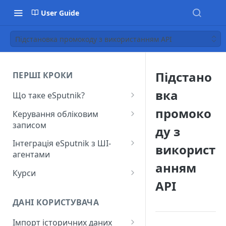
User Guide
Підстановка промокоду з використанням API
Підстано
ПЕРШІ КРОКИ
вка
Що таке eSputnik?
Початок роботи з eSputnik
промоко
Керування обліковим
записом
Огляд основних розділів
ду з
eSputnik
Створення акаунту
Інтеграція eSputnik з ШІ-
використ
агентами
Розумні кампанії з eSputnik:
Підключення МФА
анням
практичний гід по ШІ
Налаштування плагіна Yespo
Курси
Керування користувачами
для Claude Code та Claude
API
Поширені питання: Швидкий
Лекція "Маркетинг без хаосу"
Cowork
Додавання міток
старт
ДАНІ КОРИСТУВАЧА
Налаштування плагіна Yespo
Налаштування рівня
Поширені питання:
для OpenAI Codex
Імпорт історичних даних
занепокоєння