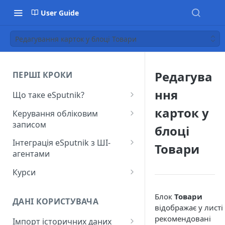
User Guide
Редагування карток у блоці Товари
Редагува
ПЕРШІ КРОКИ
ння
Що таке eSputnik?
Початок роботи з eSputnik
карток у
Керування обліковим
записом
Огляд основних розділів
блоці
eSputnik
Створення акаунту
Інтеграція eSputnik з ШІ-
Товари
агентами
Розумні кампанії з eSputnik:
Підключення МФА
практичний гід по ШІ
Налаштування плагіна Yespo
Курси
Керування користувачами
для Claude Code та Claude
Поширені питання: Швидкий
Лекція "Маркетинг без хаосу"
Cowork
Додавання міток
Блок
Товари
старт
ДАНІ КОРИСТУВАЧА
відображає у листі
Налаштування плагіна Yespo
Налаштування рівня
Поширені питання:
рекомендовані
для OpenAI Codex
Імпорт історичних даних
занепокоєння