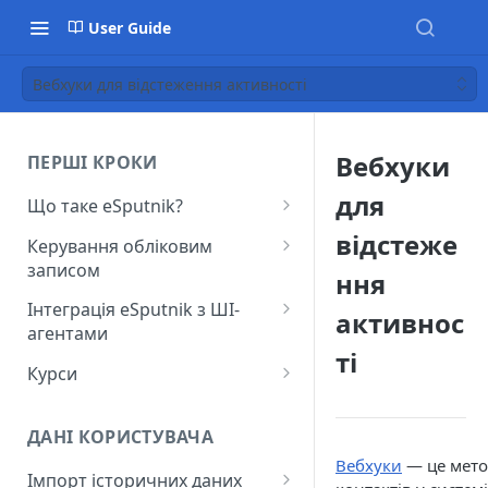
User Guide
Вебхуки для відстеження активності
Вебхуки
ПЕРШІ КРОКИ
для
Що таке eSputnik?
Початок роботи з eSputnik
відстеже
Керування обліковим
записом
Огляд основних розділів
ння
eSputnik
Створення акаунту
Інтеграція eSputnik з ШІ-
активнос
агентами
Розумні кампанії з eSputnik:
Підключення МФА
ті
практичний гід по ШІ
Налаштування плагіна Yespo
Курси
Керування користувачами
для Claude Code та Claude
Поширені питання: Швидкий
Лекція "Маркетинг без хаосу"
Cowork
Додавання міток
старт
ДАНІ КОРИСТУВАЧА
Налаштування плагіна Yespo
Налаштування рівня
Вебхуки
— це мето
Поширені питання:
для OpenAI Codex
Імпорт історичних даних
занепокоєння