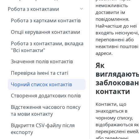
Поповнення рахунку
неможливість
Додавання нових контактів
Робота з контактами
Контроль за подіями,
доставити їм
Назви та мітки для базових
мітками та промокодами
Завантаження бази
повідомлення.
елементів в eSputnik
Робота з картками контактів
мобільних токенів
Найчастіше до неї
Автентифікація через OAuth
Опції керування контактами
входять неіснуючі,
2.0 для API eSputnik
Надсилання історичних подій
переповнені або
Робота з контактами, вкладка
неактивні поштові
Налаштування коротких
"Всі контакти"
адреси.
посилань
Значення полів контактів
Як
Налаштування часового
поясу організації/
виглядают
Перевірка імені та статі
користувача
заблокован
Чорний список контактів
контакти
Створення додаткових полів
Контакти, що
Відстеження часового поясу
знаходяться в
та мови контакту
чорному списку,
відображаються як
Відкриття CSV-файлу після
перекреслені еме
експорту
або телефонні