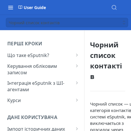
User Guide
Чорний список контактів
Чорний
ПЕРШІ КРОКИ
список
Що таке eSputnik?
Початок роботи з eSputnik
контакті
Керування обліковим
записом
Огляд основних розділів
в
eSputnik
Створення акаунту
Інтеграція eSputnik з ШІ-
агентами
Розумні кампанії з eSputnik:
Підключення МФА
практичний гід по ШІ
Налаштування плагіна Yespo
Курси
Керування користувачами
Чорний список — 
для Claude Code та Claude
Поширені питання: Швидкий
Лекція "Маркетинг без хаосу"
категорія контактів
Cowork
Додавання міток
старт
системі eSputnik, я
ДАНІ КОРИСТУВАЧА
Налаштування плагіна Yespo
виключається з
Налаштування рівня
Поширені питання:
для OpenAI Codex
Імпорт історичних даних
розсилок через
занепокоєння