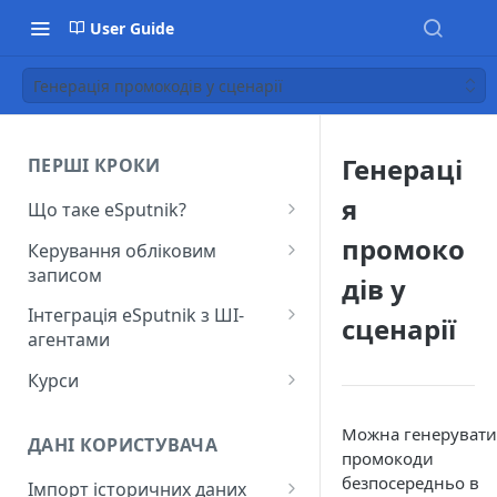
User Guide
Генерація промокодів у сценарії
Генераці
ПЕРШІ КРОКИ
я
Що таке eSputnik?
Початок роботи з eSputnik
промоко
Керування обліковим
записом
Огляд основних розділів
дів у
eSputnik
Створення акаунту
Інтеграція eSputnik з ШІ-
сценарії
агентами
Розумні кампанії з eSputnik:
Підключення МФА
практичний гід по ШІ
Налаштування плагіна Yespo
Курси
Керування користувачами
для Claude Code та Claude
Поширені питання: Швидкий
Лекція "Маркетинг без хаосу"
Cowork
Додавання міток
Можна генерувати
старт
ДАНІ КОРИСТУВАЧА
промокоди
Налаштування плагіна Yespo
Налаштування рівня
Поширені питання:
безпосередньо в
для OpenAI Codex
Імпорт історичних даних
занепокоєння