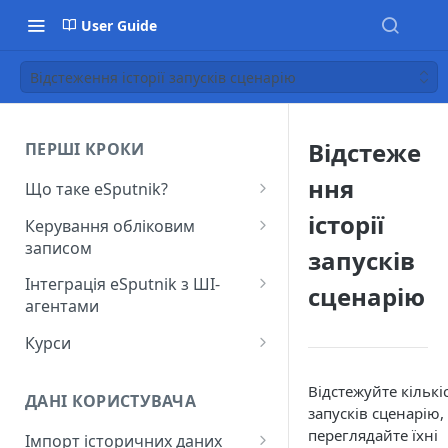
User Guide
Відстеження історії запусків сценарію
Відстеже
ПЕРШІ КРОКИ
ння
Що таке eSputnik?
Початок роботи з eSputnik
історії
Керування обліковим
записом
Огляд основних розділів
запусків
eSputnik
Створення акаунту
Інтеграція eSputnik з ШІ-
сценарію
агентами
Розумні кампанії з eSputnik:
Підключення МФА
практичний гід по ШІ
Налаштування плагіна Yespo
Курси
Керування користувачами
для Claude Code та Claude
Поширені питання: Швидкий
Лекція "Маркетинг без хаосу"
Cowork
Додавання міток
Відстежуйте кількі
старт
ДАНІ КОРИСТУВАЧА
запусків сценарію,
Налаштування плагіна Yespo
Налаштування рівня
Поширені питання:
переглядайте їхні
для OpenAI Codex
Імпорт історичних даних
занепокоєння