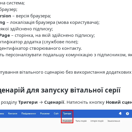
на система;
браузер;
rsion
– версія браузера;
ang
– локалізація браузера (мова користувача);
 якої здійснено підписку;
nPage
– сторінка, на якій здійснено підписку;
нтифікатор додатка (службове поле);
дентифікатор створюваного контакту.
ть персоналізувати подальшу комунікацію з підписником, я
ування вітального сценарію без використання додаткових д
енарій для запуску вітальної серії
 розділу
Тригери
→
Сценарії
. Натисніть кнопку
Новий сце