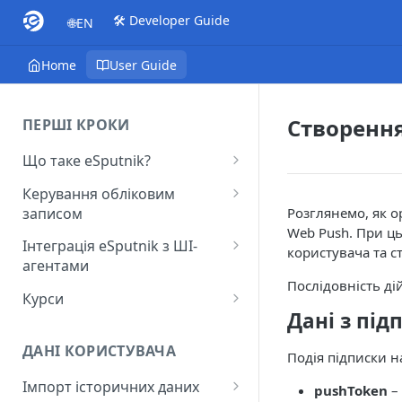
🛠️ Developer Guide
🌐EN
Home
User Guide
Створення
ПЕРШІ КРОКИ
Що таке eSputnik?
Початок роботи з eSputnik
Керування обліковим
записом
Розглянемо, як о
Огляд основних розділів
Web Push. При ць
eSputnik
Створення акаунту
Інтеграція eSputnik з ШІ-
користувача та ст
агентами
Розумні кампанії з eSputnik:
Підключення МФА
Послідовність д
практичний гід по ШІ
Налаштування плагіна Yespo
Курси
Керування користувачами
для Claude Code та Claude
Дані з під
Поширені питання: Швидкий
Лекція "Маркетинг без хаосу"
Cowork
Додавання міток
старт
ДАНІ КОРИСТУВАЧА
Подія підписки н
Налаштування плагіна Yespo
Налаштування рівня
Поширені питання:
для OpenAI Codex
Імпорт історичних даних
занепокоєння
pushToken
– 
Поповнення рахунку