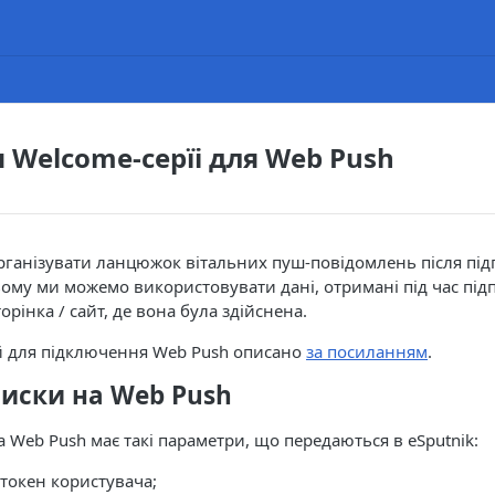
 Welcome-серїі для Web Push
рганізувати ланцюжок вітальних пуш-повідомлень після під
ому ми можемо використовувати дані, отримані під час підп
орінка / сайт, де вона була здійснена.
ій для підключення Web Push описано
за посиланням
.
писки на Web Push
а Web Push має такі параметри, що передаються в eSputnik:
токен користувача;