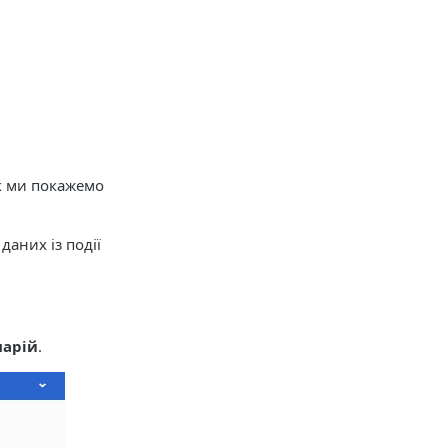
к ми покажемо
аних із події
нарій
.