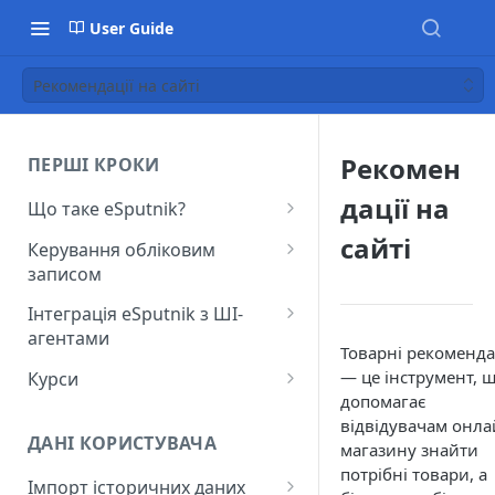
User Guide
Рекомендації на сайті
Рекомен
ПЕРШІ КРОКИ
дації на
Що таке eSputnik?
Початок роботи з eSputnik
сайті
Керування обліковим
записом
Огляд основних розділів
eSputnik
Створення акаунту
Інтеграція eSputnik з ШІ-
агентами
Розумні кампанії з eSputnik:
Підключення МФА
Товарні рекоменда
практичний гід по ШІ
Налаштування плагіна Yespo
— це інструмент, 
Курси
Керування користувачами
для Claude Code та Claude
допомагає
Поширені питання: Швидкий
Лекція "Маркетинг без хаосу"
Cowork
відвідувачам онла
Додавання міток
старт
ДАНІ КОРИСТУВАЧА
магазину знайти
Налаштування плагіна Yespo
Налаштування рівня
потрібні товари, а
Поширені питання:
для OpenAI Codex
Імпорт історичних даних
занепокоєння