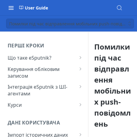
User Guide
Помилки під час відправлення мобільних push-повідомлен
Помилки
ПЕРШІ КРОКИ
під час
Що таке eSputnik?
Початок роботи з eSputnik
відправл
Керування обліковим
записом
Огляд основних розділів
ення
eSputnik
Створення акаунту
Інтеграція eSputnik з ШІ-
мобільни
агентами
Розумні кампанії з eSputnik:
Підключення МФА
х push-
практичний гід по ШІ
Налаштування плагіна Yespo
Курси
Керування користувачами
для Claude Code та Claude
повідомл
Поширені питання: Швидкий
Лекція "Маркетинг без хаосу"
Cowork
Додавання міток
старт
ень
ДАНІ КОРИСТУВАЧА
Налаштування плагіна Yespo
Налаштування рівня
Поширені питання:
для OpenAI Codex
Імпорт історичних даних
занепокоєння