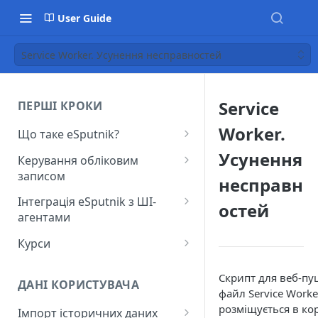
User Guide
Service Worker. Усунення несправностей
Service
ПЕРШІ КРОКИ
Worker.
Що таке eSputnik?
Початок роботи з eSputnik
Усунення
Керування обліковим
записом
Огляд основних розділів
несправн
eSputnik
Створення акаунту
Інтеграція eSputnik з ШІ-
остей
агентами
Розумні кампанії з eSputnik:
Підключення МФА
практичний гід по ШІ
Налаштування плагіна Yespo
Курси
Керування користувачами
для Claude Code та Claude
Поширені питання: Швидкий
Лекція "Маркетинг без хаосу"
Cowork
Додавання міток
Скрипт для веб-пуш
старт
ДАНІ КОРИСТУВАЧА
файл Service Worke
Налаштування плагіна Yespo
Налаштування рівня
Поширені питання:
розміщується в ко
для OpenAI Codex
Імпорт історичних даних
занепокоєння