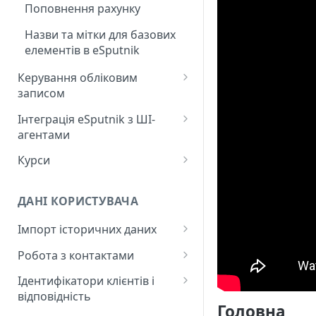
Поповнення рахунку
Назви та мітки для базових
елементів в eSputnik
Керування обліковим
записом
Створення акаунту
Інтеграція eSputnik з ШІ-
агентами
Підключення МФА
Налаштування плагіна Yespo
Курси
Керування користувачами
для Claude Code та Claude
Лекція "Маркетинг без хаосу"
Cowork
Додавання міток
ДАНІ КОРИСТУВАЧА
Налаштування плагіна Yespo
Налаштування рівня
для OpenAI Codex
Імпорт історичних даних
занепокоєння
Додавання нових контактів
Робота з контактами
Контроль за подіями,
мітками та промокодами
Завантаження бази
Робота з картками контактів
Ідентифікатори клієнтів і
мобільних токенів
відповідність
Автентифікація через OAuth
Опції керування контактами
Головна
2.0 для API eSputnik