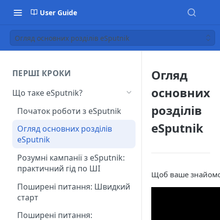
User Guide
Огляд основних розділів eSputnik
Огляд
ПЕРШІ КРОКИ
основних
Що таке eSputnik?
розділів
Початок роботи з eSputnik
eSputnik
Огляд основних розділів
eSputnik
Розумні кампанії з eSputnik:
практичний гід по ШІ
Щоб ваше знайомст
Поширені питання: Швидкий
старт
Поширені питання: