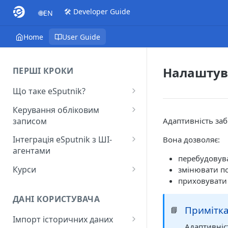
🛠️ Developer Guide
🌐EN
Home
User Guide
Налаштув
ПЕРШІ КРОКИ
Що таке eSputnik?
Початок роботи з eSputnik
Керування обліковим
записом
Адаптивність заб
Огляд основних розділів
eSputnik
Створення акаунту
Інтеграція eSputnik з ШІ-
Вона дозволяє:
агентами
Розумні кампанії з eSputnik:
Підключення МФА
перебудовува
практичний гід по ШІ
Налаштування плагіна Yespo
Курси
змінювати по
Керування користувачами
для Claude Code та Claude
приховувати 
Поширені питання: Швидкий
Лекція "Маркетинг без хаосу"
Cowork
Додавання міток
старт
ДАНІ КОРИСТУВАЧА
Налаштування плагіна Yespo
Примітк
📘
Налаштування рівня
Поширені питання:
для OpenAI Codex
Імпорт історичних даних
занепокоєння
Поповнення рахунку
Адаптивніс