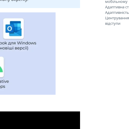
мобільному
Адаптивна с
Адаптивніст
Центрування 
відступи