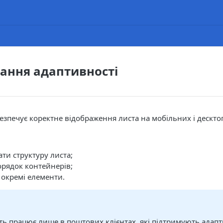
ання адаптивності
езпечує коректне відображення листа на мобільних і дескто
ти структуру листа;
рядок контейнерів;
окремі елементи.
а
ть працює лише в поштових клієнтах, які підтримують адапт