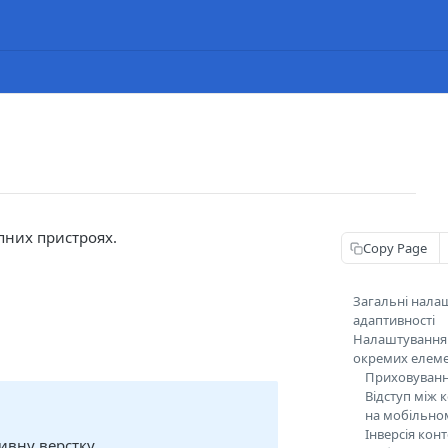
пних пристроях.
Copy Page
Загальні нала
адаптивності
Налаштування 
окремих елеме
Приховуванн
Відступ між
на мобільно
Інверсія кон
ивну верстку.