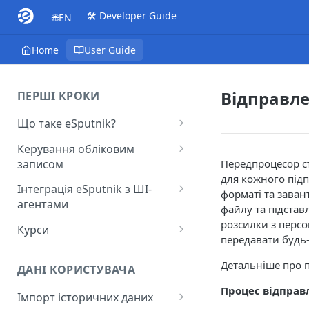
🛠️ Developer Guide
🌐EN
Home
User Guide
Відправл
ПЕРШІ КРОКИ
Що таке eSputnik?
Початок роботи з eSputnik
Керування обліковим
записом
Передпроцесор с
Огляд основних розділів
для кожного підп
eSputnik
Створення акаунту
Інтеграція eSputnik з ШІ-
форматі та заван
агентами
Розумні кампанії з eSputnik:
Підключення МФА
файлу та підстав
практичний гід по ШІ
Налаштування плагіна Yespo
розсилки з перс
Курси
Керування користувачами
для Claude Code та Claude
передавати будь-
Поширені питання: Швидкий
Лекція "Маркетинг без хаосу"
Cowork
Додавання міток
старт
Детальніше про 
ДАНІ КОРИСТУВАЧА
Налаштування плагіна Yespo
Налаштування рівня
Поширені питання:
Процес відправ
для OpenAI Codex
Імпорт історичних даних
занепокоєння
Поповнення рахунку