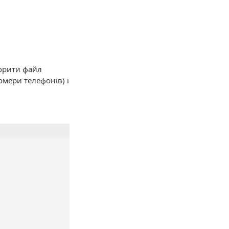
орити файл
омери телефонів) і