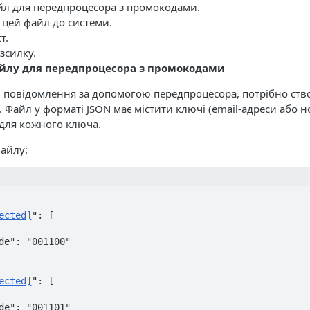
йл для передпроцесора з промокодами.
цей файл до системи.
т.
зсилку.
айлу для передпроцесора з промокодами
 повідомлення за допомогою передпроцесора, потрібно ств
 Файл у форматі JSON має містити ключі (email-адреси або н
 для кожного ключа.
айлу:
ected]
": [

ected]
": [
