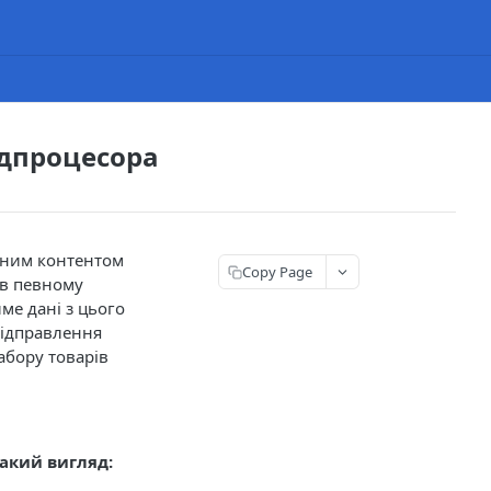
едпроцесора
ьним контентом
Copy Page
 в певному
ме дані з цього
відправлення
абору товарів
акий вигляд: