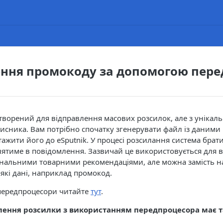
ення промокоду за допомогою пер
творений для відправлення масових розсилок, але з унікал
исника. Вам потрібно спочатку згенерувати файл із даними
тажити його до eSputnik. У процесі розсилання система брати
лятиме в повідомлення. Зазвичай це використовується для 
ональними товарними рекомендаціями, але можна замість н
які дані, наприклад промокод.
передпроцесори читайте
тут
.
лення розсилки з використанням передпроцесора має т