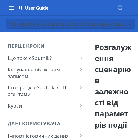
User Guide
Розгалуження сценарію в залежності від параметрів події
Розгалуж
ПЕРШІ КРОКИ
ення
Що таке eSputnik?
Початок роботи з eSputnik
сценарію
Керування обліковим
записом
Огляд основних розділів
в
eSputnik
Створення акаунту
Інтеграція eSputnik з ШІ-
залежно
агентами
Розумні кампанії з eSputnik:
Підключення МФА
сті від
практичний гід по ШІ
Налаштування плагіна Yespo
Курси
Керування користувачами
для Claude Code та Claude
парамет
Поширені питання: Швидкий
Лекція "Маркетинг без хаосу"
Cowork
Додавання міток
старт
рів події
ДАНІ КОРИСТУВАЧА
Налаштування плагіна Yespo
Налаштування рівня
Поширені питання:
для OpenAI Codex
Імпорт історичних даних
занепокоєння