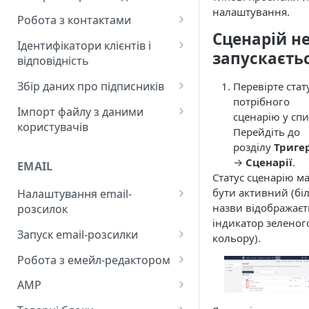
Поповнення рахунку
налаштування.
Додавання нових контактів
Робота з контактами
Контроль за подіями,
Назви та мітки для базових
Сценарій н
мітками та промокодами
Завантаження бази
Робота з картками контактів
елементів в eSputnik
Ідентифікатори клієнтів і
запускаєть
мобільних токенів
відповідність
Автентифікація через OAuth
Опції керування контактами
2.0 для API eSputnik
Надсилання історичних подій
Зовнішній ID для створення
Збір даних про підписників
Перевірте стат
Робота з контактами, вкладка
та оновлення контактів
потрібного
Налаштування коротких
"Всі контакти"
Збір контактних даних із
Імпорт файлу з даними
сценарію у спи
посилань
Ідентифікація контактів
розсилки
користувачів
Значення полів контактів
Перейдіть до
Налаштування часового
Категорії підписки
Підготовка файлу з
розділу
Триге
Перевірка імені та статі
поясу організації/
контактами
→
Сценарії
.
EMAIL
Інтеграція з вебформами Wix
користувача
Статус сценарію м
Чорний список контактів
Завантаження файлу до
бути активний (бі
Налаштування email-
Зовнішній ID для мапінгу
системи
Створення додаткових полів
назви відображаєт
розсилок
подій з контактами
індикатор зеленог
Масовий імпорт контактів у
Email-доставлення:
Відстеження часового поясу
Запуск email-розсилки
кольору).
розділі "Швидкий Старт"
початкове налаштування
та мови контакту
Підготовка до запуску
Робота з емейл-редактором
Процес контролю
розсилки
Відкриття CSV-файлу після
Огляд адаптивного email-
доставлення
AMP
експорту
Запуск розсилки
редактора
Налаштування AMP-форми