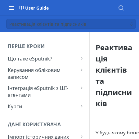
User Guide
Реактивація клієнтів та підписників
Реактива
ПЕРШІ КРОКИ
ція
Що таке eSputnik?
Початок роботи з eSputnik
клієнтів
Керування обліковим
записом
Огляд основних розділів
та
eSputnik
Створення акаунту
Інтеграція eSputnik з ШІ-
підписни
агентами
Розумні кампанії з eSputnik:
Підключення МФА
ків
практичний гід по ШІ
Налаштування плагіна Yespo
Курси
Керування користувачами
для Claude Code та Claude
Поширені питання: Швидкий
Лекція "Маркетинг без хаосу"
Cowork
Додавання міток
старт
ДАНІ КОРИСТУВАЧА
Налаштування плагіна Yespo
Налаштування рівня
У будь-якому бізнес
Поширені питання:
для OpenAI Codex
Імпорт історичних даних
занепокоєння