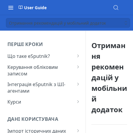
User Guide
Отримання рекомендацій у мобільний додаток
Отриман
ПЕРШІ КРОКИ
ня
Що таке eSputnik?
Початок роботи з eSputnik
рекомен
Керування обліковим
записом
Огляд основних розділів
дацій у
eSputnik
Створення акаунту
Інтеграція eSputnik з ШІ-
мобільни
агентами
Розумні кампанії з eSputnik:
Підключення МФА
й
практичний гід по ШІ
Налаштування плагіна Yespo
Курси
Керування користувачами
для Claude Code та Claude
додаток
Поширені питання: Швидкий
Лекція "Маркетинг без хаосу"
Cowork
Додавання міток
старт
ДАНІ КОРИСТУВАЧА
Налаштування плагіна Yespo
Налаштування рівня
Поширені питання:
для OpenAI Codex
Імпорт історичних даних
занепокоєння